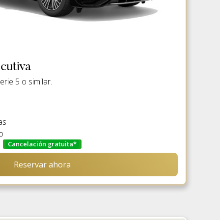
cutiva
ie 5 o similar.
as
o
Cancelación gratuita*
Reservar ahora