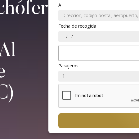
chófer
A
Fecha de recogida
Al
Pasajeros
e
C)