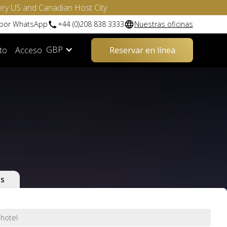
ery US and Canadian Host City
 por WhatsApp
+44 (0)208 838 3333
Nuestras oficinas
GBP
to
Acceso
Reservar en línea
as