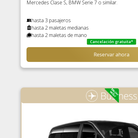
Mercedes Clase S, BMW Serie 7 o similar.
hasta 3 pasajeros
hasta 2 maletas medianas
hasta 2 maletas de mano
Cancelación gratuita*
Reservar ahora
Mejor
valor