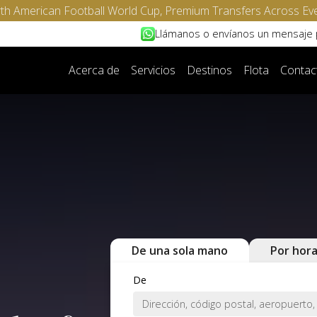
North American Football World Cup, Premium Transfers Across Ev
Llámanos o envíanos un mensaje
Acerca de
Servicios
Destinos
Flota
Contac
De una sola mano
Por hor
De