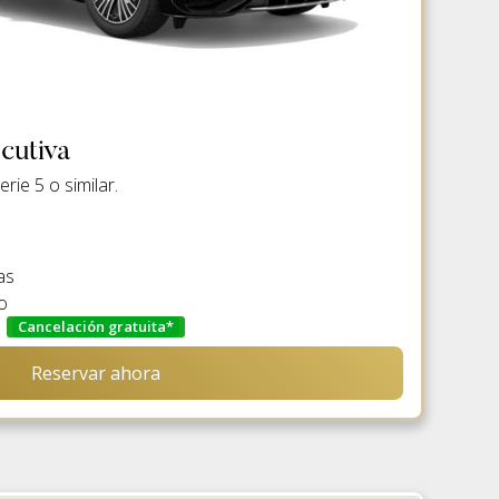
cutiva
ie 5 o similar.
as
o
Cancelación gratuita*
Reservar ahora