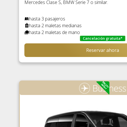
Mercedes Clase S, BMW Serie 7 o similar.
hasta 3 pasajeros
hasta 2 maletas medianas
hasta 2 maletas de mano
Cancelación gratuita*
Reservar ahora
Mejor
valor