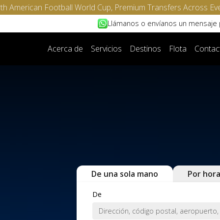
North American Football World Cup, Premium Transfers Across Ev
Llámanos o envíanos un mensaje
Acerca de
Servicios
Destinos
Flota
Contac
De una sola mano
Por hor
De