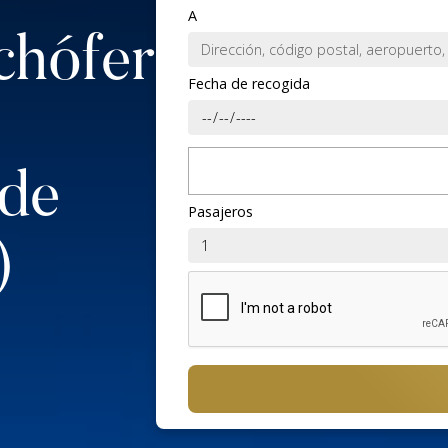
A
chófer
Fecha de recogida
 de
Pasajeros
)