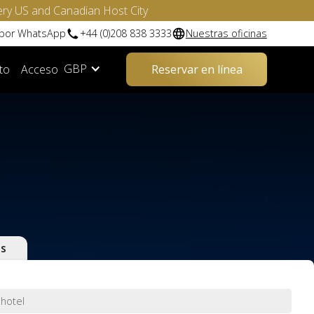
ery US and Canadian Host City
 por WhatsApp
+44 (0)208 838 3333
Nuestras oficinas
GBP
to
Acceso
Reservar en línea
as